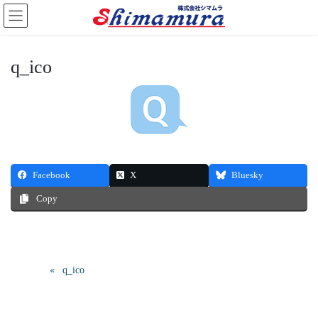
q_ico
Facebook
X
Bluesky
Copy
q_ico